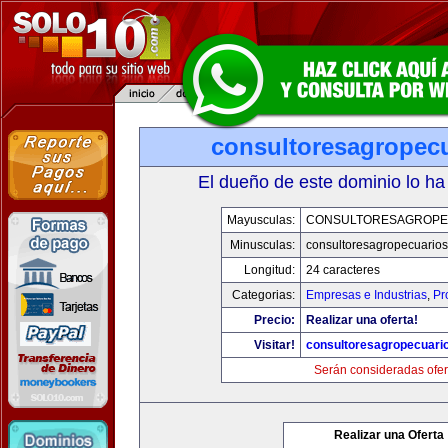
consultoresagropec
El dueño de este dominio lo ha
Mayusculas:
CONSULTORESAGROPE
Minusculas:
consultoresagropecuario
Longitud:
24 caracteres
Categorias:
Empresas e Industrias
,
Pr
Precio:
Realizar una oferta!
Visitar!
consultoresagropecuari
Serán consideradas ofer
Realizar una Oferta