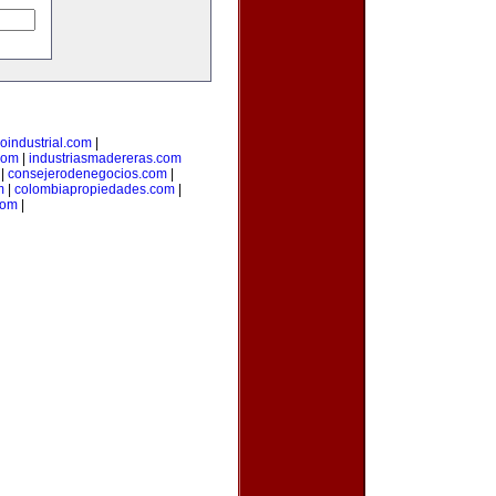
loindustrial.com
|
com
|
industriasmadereras.com
|
consejerodenegocios.com
|
m
|
colombiapropiedades.com
|
com
|