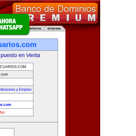
uarios.com
 puesto en Venta
CUARIOS.COM
s.com
ofesiones y Empleo
os.com
tas