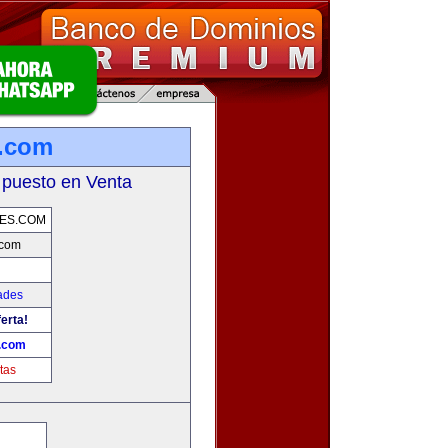
s.com
 puesto en Venta
ES.COM
.com
ades
erta!
.com
tas