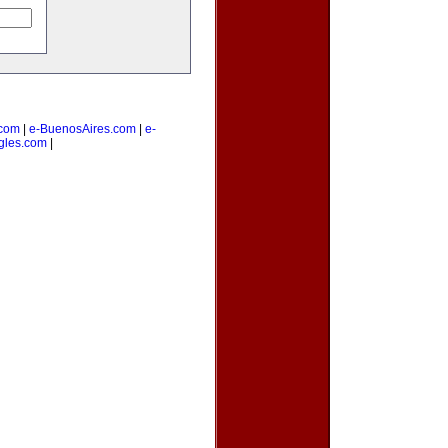
com
|
e-BuenosAires.com
|
e-
gles.com
|