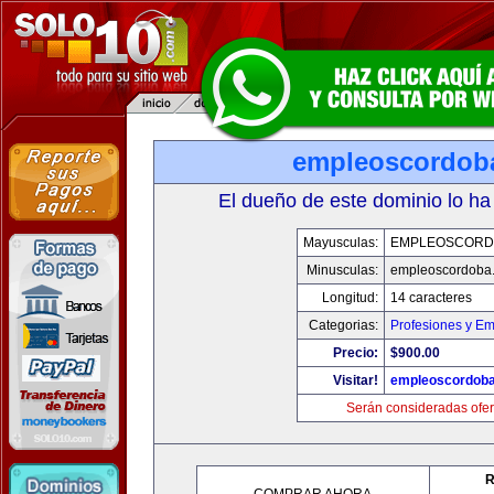
empleoscordob
El dueño de este dominio lo ha
Mayusculas:
EMPLEOSCORD
Minusculas:
empleoscordoba
Longitud:
14 caracteres
Categorias:
Profesiones y E
Precio:
$900.00
Visitar!
empleoscordob
Serán consideradas ofer
R