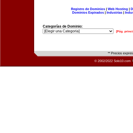
Registro de Dominios
|
Web Hosting
|
D
Dominios Expirados
|
Industrias
|
Indu
Categorías de Dominio:
[Pág. princi
** Precios expre
© 2002/2022 Solo10.com