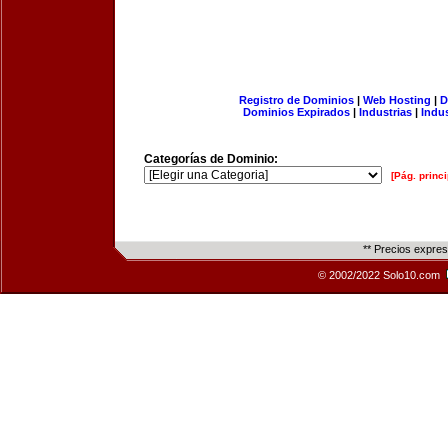
Registro de Dominios
|
Web Hosting
|
D
Dominios Expirados
|
Industrias
|
Indu
Categorías de Dominio:
[Pág. princi
** Precios expre
© 2002/2022 Solo10.com