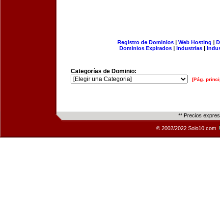
Registro de Dominios
|
Web Hosting
|
D
Dominios Expirados
|
Industrias
|
Indu
Categorías de Dominio:
[Pág. princi
** Precios expre
© 2002/2022 Solo10.com