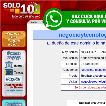
negocioytecnolo
El dueño de este dominio lo ha
Mayusculas:
NEGOCIOYTECNO
Minusculas:
negocioytecnologi
Longitud:
18 caracteres
Categorias:
Negocios
,
Tecnolog
Precio:
Realizar una ofert
Visitar!
negocioytecnolog
Serán consideradas ofer
Realizar una Oferta