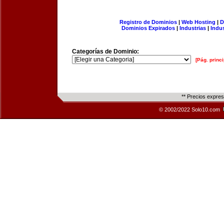
Registro de Dominios
|
Web Hosting
|
D
Dominios Expirados
|
Industrias
|
Indu
Categorías de Dominio:
[Pág. princi
** Precios expre
© 2002/2022 Solo10.com