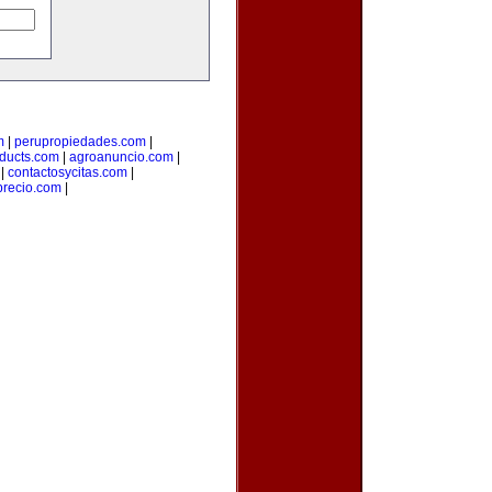
m
|
perupropiedades.com
|
ducts.com
|
agroanuncio.com
|
|
contactosycitas.com
|
precio.com
|