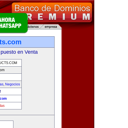
ts.com
 puesto en Venta
UCTS.COM
com
ias
,
Negocios
!
.com
tas