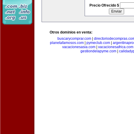
Precio Ofrecido $
Otros dominios en venta:
buscarycomprar.com
|
directoriodecompras.co
planetafamosos.com
|
pymeclub.com
|
argentinapro
vacacionesasia.com
|
vacacionesafrica.com
gestiondelapyme.com
|
calidady