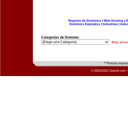
Registro de Dominios
|
Web Hosting
|
D
Dominios Expirados
|
Industrias
|
Indu
Categorías de Dominio:
[Pág. princi
** Precios expre
© 2002/2022 Solo10.com