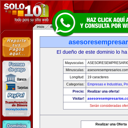
asesoresempresar
El dueño de este dominio lo ha
Mayusculas:
ASESORESEMPRESARI
Minusculas:
asesoresempresarios.co
Longitud:
19 caracteres
Categorias:
Empresas e Industrias
,
Pr
Precio:
Realizar una oferta!
Visitar!
asesoresempresarios.c
Serán consideradas ofer
Realizar una Oferta