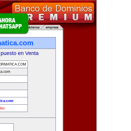
matica.com
 puesto en Venta
ORMATICA.COM
ica.com
tica.com
tas