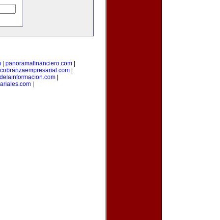
m
|
panoramafinanciero.com
|
cobranzaempresarial.com
|
sdelainformacion.com
|
ariales.com
|