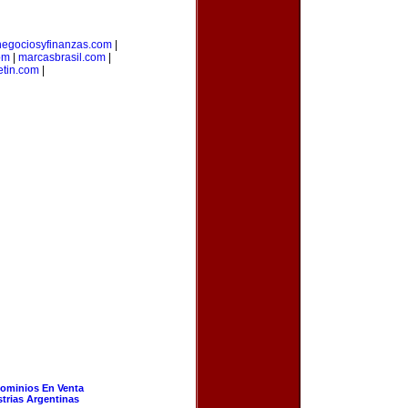
negociosyfinanzas.com
|
om
|
marcasbrasil.com
|
etin.com
|
ominios En Venta
strias Argentinas