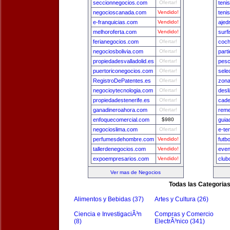
seccionnegocios.com
Ofertar!
teni
negocioscanada.com
Vendido!
teni
e-franquicias.com
Vendido!
ajed
melhoroferta.com
Vendido!
surf
ferianegocios.com
Ofertar!
coch
negociosbolivia.com
Ofertar!
part
propiedadesvalladolid.es
Ofertar!
pesc
puertoriconegocios.com
Ofertar!
sele
RegistroDePatentes.es
Ofertar!
zon
negocioytecnologia.com
Ofertar!
desl
propiedadestenerife.es
Ofertar!
cade
ganadineroahora.com
Ofertar!
reme
enfoquecomercial.com
$980
guia
negocioslima.com
Ofertar!
e-te
perfumesdehombre.com
Vendido!
futb
tallerdenegocios.com
Vendido!
even
expoempresarios.com
Vendido!
club
Ver mas de Negocios
Todas las Categoria
Alimentos y Bebidas (37)
Artes y Cultura (26)
Ciencia e InvestigaciÃ³n
Compras y Comercio
(8)
ElectrÃ³nico (341)