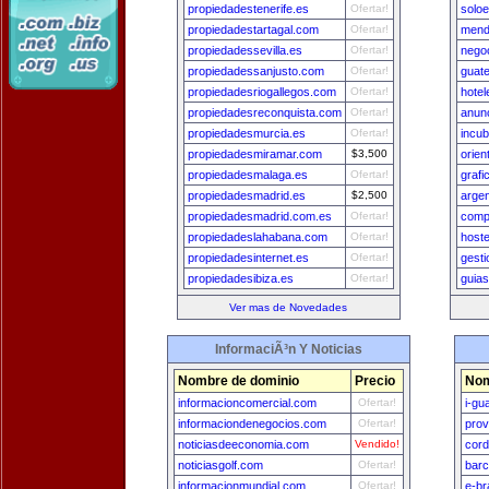
propiedadestenerife.es
Ofertar!
solo
propiedadestartagal.com
Ofertar!
mend
propiedadessevilla.es
Ofertar!
nego
propiedadessanjusto.com
Ofertar!
guat
propiedadesriogallegos.com
Ofertar!
hote
propiedadesreconquista.com
Ofertar!
anun
propiedadesmurcia.es
Ofertar!
incu
propiedadesmiramar.com
$3,500
orien
propiedadesmalaga.es
Ofertar!
grafi
propiedadesmadrid.es
$2,500
arge
propiedadesmadrid.com.es
Ofertar!
comp
propiedadeslahabana.com
Ofertar!
host
propiedadesinternet.es
Ofertar!
gest
propiedadesibiza.es
Ofertar!
guia
Ver mas de Novedades
InformaciÃ³n Y Noticias
Nombre de dominio
Precio
Nom
informacioncomercial.com
Ofertar!
i-gu
informaciondenegocios.com
Ofertar!
prov
noticiasdeeconomia.com
Vendido!
cord
noticiasgolf.com
Ofertar!
bar
informacionmundial.com
Ofertar!
e-br