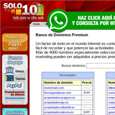
Banco de Dominios Premium
Un factor de éxito en el mundo Internet es con
fácil de recordar y que potencie las actividade
Más de 4000 nombres especialmente seleccion
marketing pueden ser adquiridos a precios pro
Buscar dominios:
Novedades
Nombre de dominio
Precio
Nom
testdomain.com
Ofertar!
bille
fincasganaderas.com
$199
comu
propiedadeszaragoza.es
Ofertar!
empr
propiedadesvigo.es
Ofertar!
roda
propiedadesvalladolid.es
Ofertar!
empl
propiedadesvalencia.es
$295
guiar