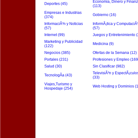
Economia, Dinero y Finan
Deportes (45)
(113)
Empresas e Industrias
Gobierno (16)
(374)
InformaciÃ³n y Noticias
InformÃ¡tica y ComputaciÃ
(57)
(57)
Internet (99)
Juegos y Entretenimiento (
Marketing y Publicidad
Medicina (9)
(122)
Negocios (385)
Ofertas de la Semana (12)
Portales (231)
Profesiones y Empleo (169
Salud (30)
Sin Clasificar (982)
TelevisiÃ³n y EspectÃ¡culo
TecnologÃ­a (43)
(33)
Viajes,Turismo y
Web Hosting y Dominios (
Hospedaje (254)