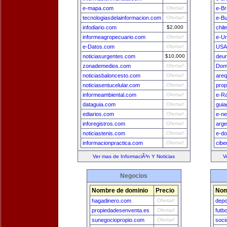
e-mapa.com
Ofertar!
e-Br
tecnologiasdelainformacion.com
Ofertar!
e-B
infodiario.com
$2,000
chil
informeagropecuario.com
Ofertar!
e-U
e-Datos.com
Ofertar!
USA
noticiasurgentes.com
$10,000
deu
zonademedios.com
Ofertar!
Dom
noticiasbaloncesto.com
Ofertar!
areq
noticiasentucelular.com
Ofertar!
prop
informeambiental.com
Ofertar!
e-Ra
dataguia.com
Ofertar!
guia
ediarios.com
Ofertar!
e-n
inforegistros.com
Ofertar!
arge
noticiastenis.com
Ofertar!
e-do
informacionpractica.com
Ofertar!
cibe
Ver mas de InformaciÃ³n Y Noticias
V
Negocios
Nombre de dominio
Precio
Nom
hagadinero.com
Ofertar!
depo
propiedadesenventa.es
Ofertar!
futb
sunegociopropio.com
Ofertar!
soci