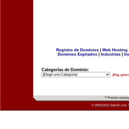
Registro de Dominios
|
Web Hosting
Dominios Expirados
|
Industrias
|
In
Categorías de Dominio:
[Pág. princi
** Precios expre
© 2002/2022 Solo10.com